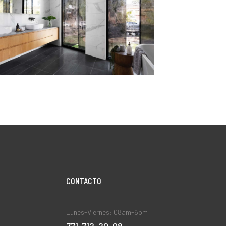
CONTACT0
Lunes-Viernes: 08am-6pm
771-712-20-08